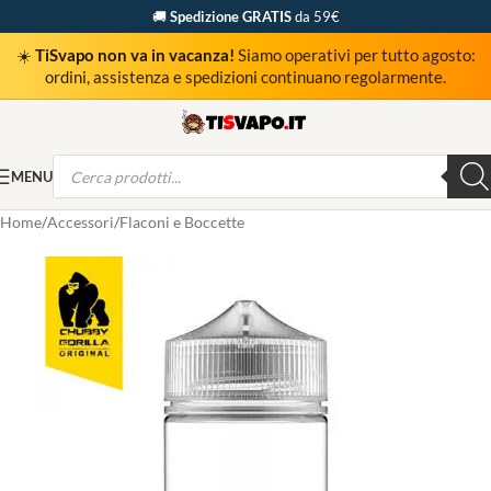
🚚
Spedizione GRATIS
da 59€
☀️
TiSvapo non va in vacanza!
Siamo operativi per tutto agosto:
ordini, assistenza e spedizioni continuano regolarmente.
MENU
Home
Accessori
Flaconi e Boccette