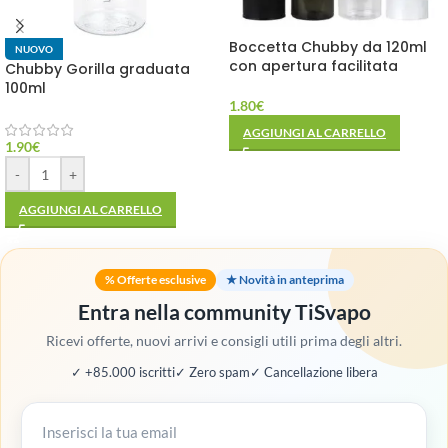
Boccetta Chubby da 120ml
NUOVO
con apertura facilitata
Chubby Gorilla graduata
100ml
1.80
€
AGGIUNGI AL CARRELLO
1.90
€
-
+
AGGIUNGI AL CARRELLO
% Offerte esclusive
★ Novità in anteprima
Entra nella community TiSvapo
Ricevi offerte, nuovi arrivi e consigli utili prima degli altri.
✓ +85.000 iscritti
✓ Zero spam
✓ Cancellazione libera