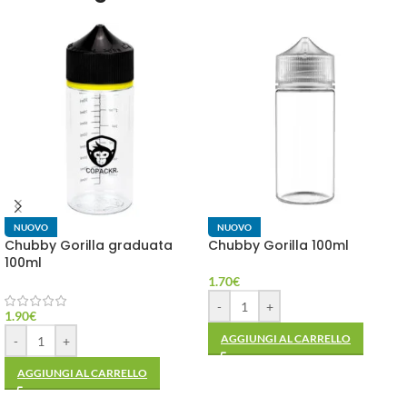
NUOVO
NUOVO
Chubby Gorilla graduata
Chubby Gorilla 100ml
100ml
1.70
€
-
+
1.90
€
AGGIUNGI AL CARRELLO
-
+
AGGIUNGI AL CARRELLO