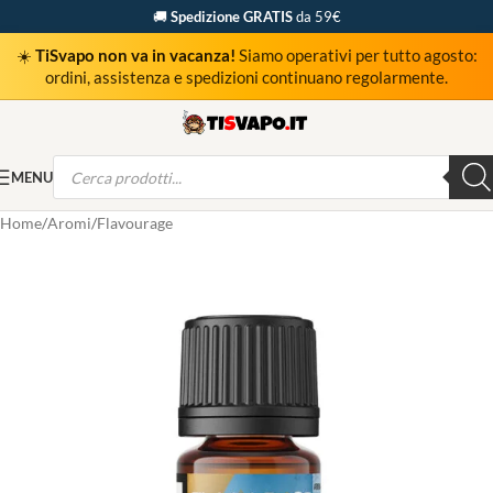
🚚
Spedizione GRATIS
da 59€
☀️
TiSvapo non va in vacanza!
Siamo operativi per tutto agosto:
ordini, assistenza e spedizioni continuano regolarmente.
MENU
Home
Aromi
Flavourage