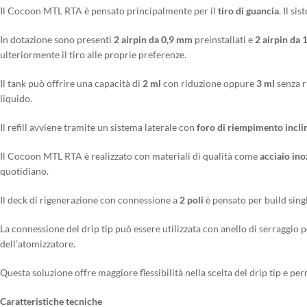
Il Cocoon MTL RTA è pensato principalmente per il
tiro di guancia
. Il si
In dotazione sono presenti
2 airpin da 0,9 mm
preinstallati e
2 airpin da
ulteriormente il tiro alle proprie preferenze.
Il tank può offrire una capacità di
2 ml
con riduzione oppure
3 ml
senza r
liquido.
Il refill avviene tramite un sistema laterale con
foro di riempimento incl
Il Cocoon MTL RTA è realizzato con materiali di qualità come
acciaio in
quotidiano.
Il deck di rigenerazione con connessione a
2 poli
è pensato per build sing
La connessione del drip tip può essere utilizzata con anello di serraggio p
dell’atomizzatore.
Questa soluzione offre maggiore flessibilità nella scelta del drip tip e per
Caratteristiche tecniche