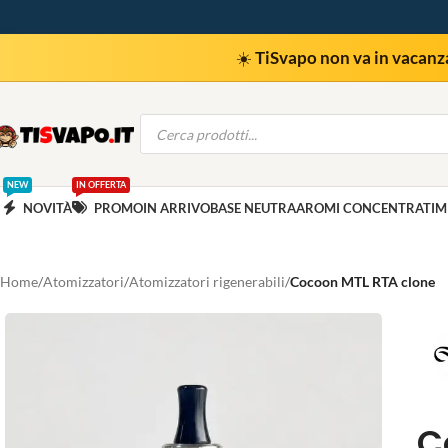
☀️
TiSvapo non va in vacanz
NEW
IN OFFERTA
NOVITÀ
PROMO
IN ARRIVO
BASE NEUTRA
AROMI CONCENTRATI
M
Home
Atomizzatori
Atomizzatori rigenerabili
Cocoon MTL RTA clone
C