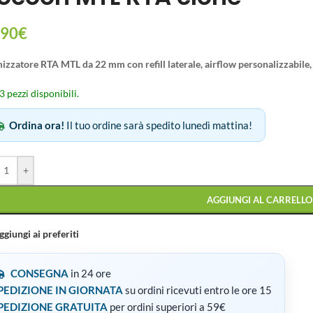
.90
€
zzatore RTA MTL da 22 mm con refill laterale, airflow personalizzabile, t
3 pezzi disponibili.
Ordina ora!
Il tuo ordine sarà spedito lunedì mattina!
+
AGGIUNGI AL CARRELLO
ggiungi ai preferiti
CONSEGNA
in 24 ore
PEDIZIONE IN GIORNATA
su ordini ricevuti entro le ore 15
PEDIZIONE GRATUITA
per ordini superiori a 59€