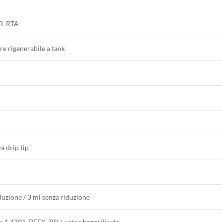
L RTA
e rigenerabile a tank
 drip tip
duzione / 3 ml senza riduzione
x 1.4301, PEEK, PSU, vetro borosilicato