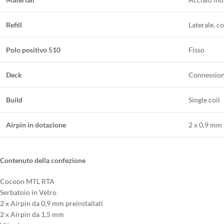
Refill
Laterale, c
Polo positivo 510
Fisso
Deck
Connessione
Build
Single coil
Airpin in dotazione
2 x 0,9 mm p
Contenuto della confezione
Cocoon MTL RTA
Serbatoio in Vetro
2 x Airpin da 0,9 mm preinstallati
2 x Airpin da 1,5 mm