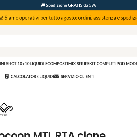
🚚
Spedizione GRATIS
da 59€
a!
Siamo operativi per tutto agosto: ordini, assistenza e spedi
INI SHOT 10+10
LIQUIDI SCOMPOSTI
MIX SERIES
KIT COMPLETI
POD MOD
CALCOLATORE LIQUIDI
SERVIZIO CLIENTI
ocoon MTL RTA clone