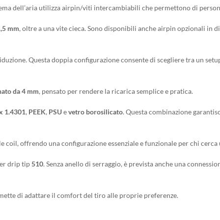
stema dell’aria utilizza airpin/viti intercambiabili che permettono di persona
 1,5 mm
, oltre a una vite cieca. Sono disponibili anche airpin opzionali in 
iduzione. Questa doppia configurazione consente di scegliere tra un set
inato da 4 mm
, pensato per rendere la ricarica semplice e pratica.
ox 1.4301
,
PEEK
,
PSU
e
vetro borosilicato
. Questa combinazione garantisce 
le coil, offrendo una configurazione essenziale e funzionale per chi cerc
er drip tip
510
. Senza anello di serraggio, è prevista anche una connession
mette di adattare il comfort del tiro alle proprie preferenze.