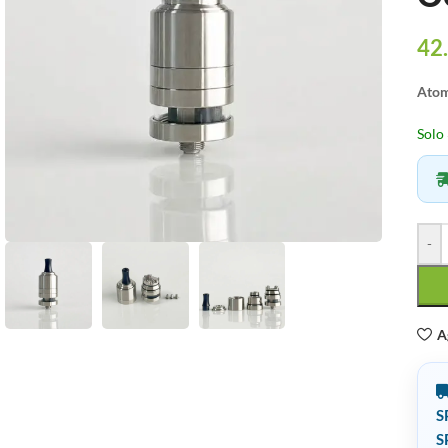
42
Atomi
Solo 
-
A
S
S