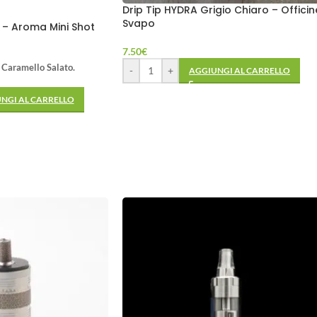
Drip Tip HYDRA Grigio Chiaro – Officin
Svapo
– Aroma Mini Shot
7.50
€
 Caramello Salato.
-
+
AGGIUNGI AL CARRELLO
NGI AL CARRELLO