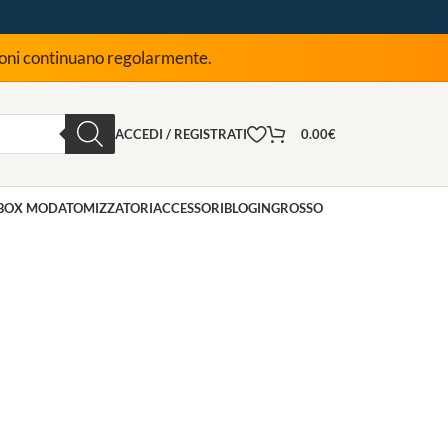
zioni continuano regolarmente.
ACCEDI / REGISTRATI
0.00
€
BOX MOD
ATOMIZZATORI
ACCESSORI
BLOG
INGROSSO