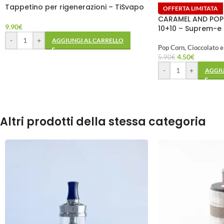
Tappetino per rigenerazioni – TiSvapo
OFFERTA LIMITATA
CARAMEL AND POP 
9.90
€
10+10 – Suprem-e
-
+
AGGIUNGI AL CARRELLO
Pop Corn, Cioccolato e
4.50
€
5.90
€
-
+
AGGIU
Altri prodotti della stessa categoria