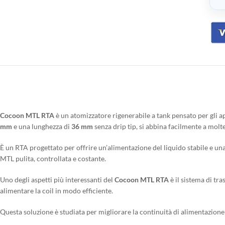
Cocoon MTL RTA
è un atomizzatore rigenerabile a tank pensato per gli a
mm
e una lunghezza di
36 mm
senza drip tip, si abbina facilmente a mol
È un RTA progettato per offrire un’alimentazione del liquido stabile e una
MTL pulita, controllata e costante.
Uno degli aspetti più interessanti del
Cocoon MTL RTA
è il sistema di tra
alimentare la coil in modo efficiente.
Questa soluzione è studiata per migliorare la continuità di alimentazione e