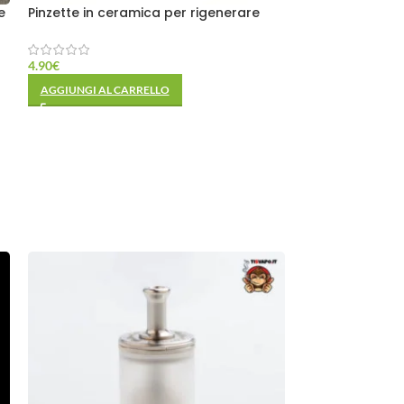
e
Pinzette in ceramica per rigenerare
4.90
€
AGGIUNGI AL CARRELLO