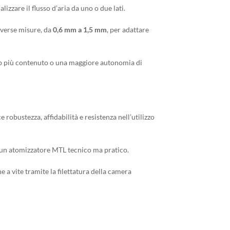
lizzare il flusso d’aria da uno o due lati.
diverse misure, da
0,6 mm a 1,5 mm
, per adattare
up più contenuto o una maggiore autonomia di
robustezza, affidabilità e resistenza nell’utilizzo
a un atomizzatore MTL tecnico ma pratico.
e a vite tramite la filettatura della camera