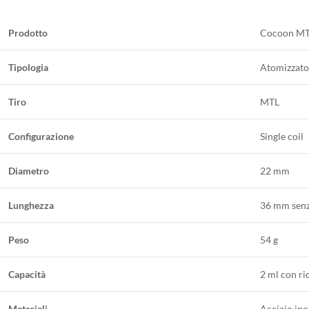
Prodotto
Cocoon MT
Tipologia
Atomizzator
Tiro
MTL
Configurazione
Single coil
Diametro
22 mm
Lunghezza
36 mm senza
Peso
54 g
Capacità
2 ml con ri
Materiali
Acciaio ino