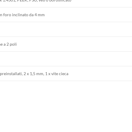
on foro inclinato da 4 mm
 a 2 poli
reinstallati, 2 x 1,5 mm, 1 x vite cieca