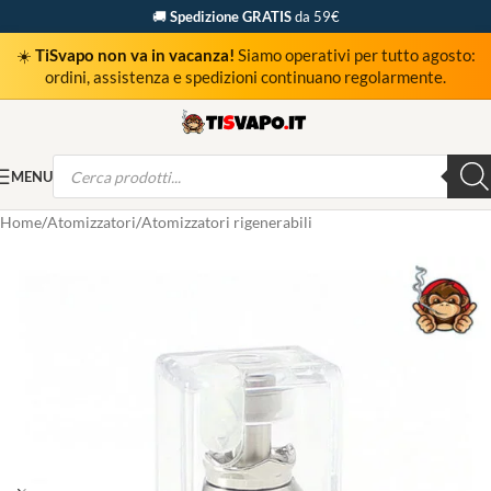
🚚
Spedizione GRATIS
da 59€
☀️
TiSvapo non va in vacanza!
Siamo operativi per tutto agosto:
ordini, assistenza e spedizioni continuano regolarmente.
MENU
Home
Atomizzatori
Atomizzatori rigenerabili