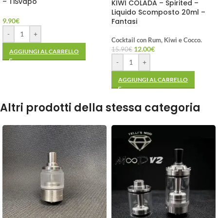
– TiSvapo
KIWI COLADA – Spirited –
Liquido Scomposto 20ml –
9.90
€
Fantasi
-
+
Cocktail con Rum, Kiwi e Cocco.
12.00
€
15.90
€
AGGIUNGI AL CARRELLO
-
+
AGGIUNGI AL CARRELLO
Altri prodotti della stessa categoria