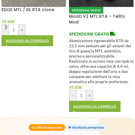
EDGE MTL / DL RTA clone
SPEDIZIONE GRATIS
MooD V2 MTL RTA – Telli’s
39.90
€
Mod
-
+
SPEDIZIONE GRATIS
AGGIUNGI AL CARRELLO
Atomizzatore rigenerabile RTA da
22,5 mm pensato per gli amanti del
tiro di guancia MTL autentico,
preciso e personalizzabile.
Realizzato in acciaio inox con tank in
vetro, offre una capacità di 4,4 ml,
doppia regolazione dell’aria e due
campane per adattare la resa
aromatica alle proprie preferenze.
95.00
€
-
+
AGGIUNGI AL CARRELLO
% Offerte esclusive
★ Novità in anteprima