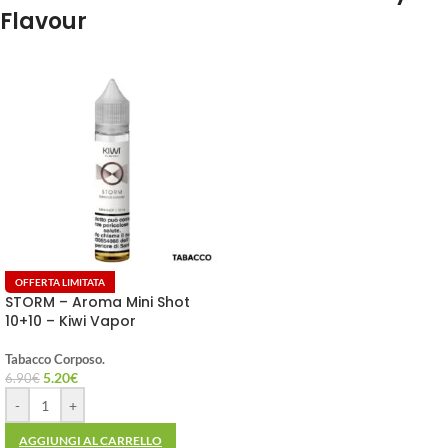
Flavour
OFFERTA LIMITATA
STORM – Aroma Mini Shot
10+10 – Kiwi Vapor
Tabacco Corposo.
5.20
€
6.90
€
-
+
AGGIUNGI AL CARRELLO