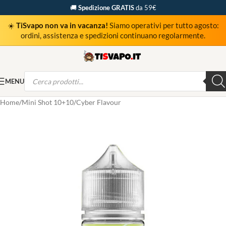
🚚
Spedizione GRATIS
da 59€
☀️
TiSvapo non va in vacanza!
Siamo operativi per tutto agosto:
ordini, assistenza e spedizioni continuano regolarmente.
MENU
Home
Mini Shot 10+10
Cyber Flavour