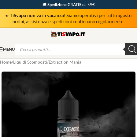
🚚
Spedizione GRATIS
da 59€
☀️
TiSvapo non va in vacanza!
Siamo operativi per tutto agosto:
ordini, assistenza e spedizioni continuano regolarmente.
MENU
Home
Liquidi Scomposti
Extraction Mania