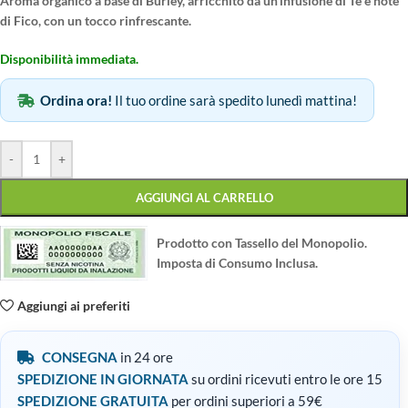
Aroma organico a base di Burley, arricchito da un’infusione di Té e note
di Fico, con un tocco rinfrescante.
Disponibilità immediata.
Ordina ora!
Il tuo ordine sarà spedito lunedì mattina!
-
+
AGGIUNGI AL CARRELLO
Prodotto con Tassello del Monopolio.
Imposta di Consumo Inclusa.
Aggiungi ai preferiti
CONSEGNA
in 24 ore
SPEDIZIONE IN GIORNATA
su ordini ricevuti entro le ore 15
SPEDIZIONE GRATUITA
per ordini superiori a 59€