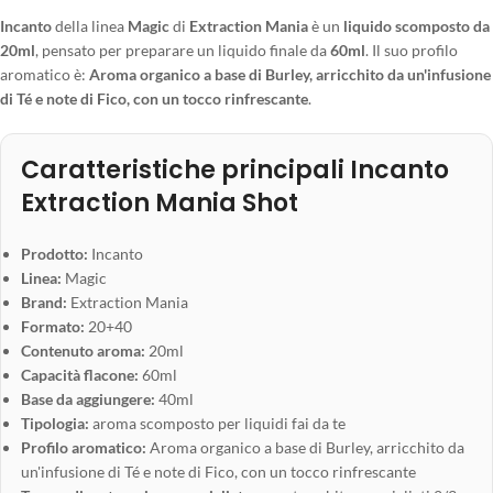
Incanto
della linea
Magic
di
Extraction Mania
è un
liquido scomposto da
20ml
, pensato per preparare un liquido finale da
60ml
. Il suo profilo
aromatico è:
Aroma organico a base di Burley, arricchito da un'infusione
di Té e note di Fico, con un tocco rinfrescante
.
Caratteristiche principali Incanto
Extraction Mania Shot
Prodotto:
Incanto
Linea:
Magic
Brand:
Extraction Mania
Formato:
20+40
Contenuto aroma:
20ml
Capacità flacone:
60ml
Base da aggiungere:
40ml
Tipologia:
aroma scomposto per liquidi fai da te
Profilo aromatico:
Aroma organico a base di Burley, arricchito da
un'infusione di Té e note di Fico, con un tocco rinfrescante