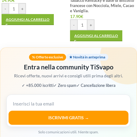
14.90
€
Tabacco Kentucky e base di Biscotto
francese con Nocciola, Miele, Cacao
-
+
e Vaniglia.
17.90
€
AGGIUNGI AL CARRELLO
-
+
AGGIUNGI AL CARRELLO
% Offerte esclusive
★ Novità in anteprima
Entra nella community TiSvapo
Ricevi offerte, nuovi arrivi e consigli utili prima degli altri.
✓ +85.000 iscritti
✓ Zero spam
✓ Cancellazione libera
ISCRIVIMI GRATIS →
Solo comunicazioni utili. Niente spam.