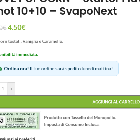
hot 10+10 – SvapoNext
4.50
€
0
€
rn tostati, Vaniglia e Caramello.
onibilità immediata.
Ordina ora!
Il tuo ordine sarà spedito lunedì mattina!
+
AGGIUNGI AL CARRELLO
Prodotto con Tassello del Monopolio.
Imposta di Consumo Inclusa.
ggiungi ai preferiti