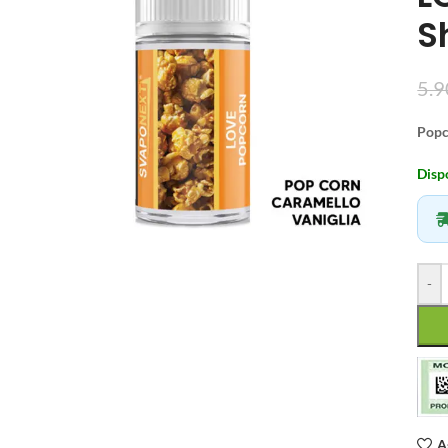
S
5.9
Popco
Disp
-
A