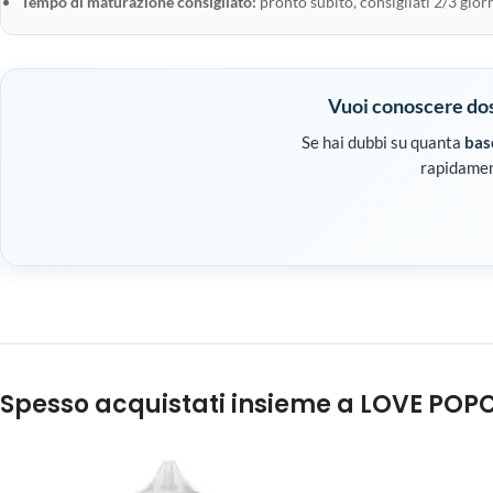
Tempo di maturazione consigliato:
pronto subito, consigliati 2/3 gior
Vuoi conoscere dosi
Se hai dubbi su quanta
bas
rapidament
Spesso acquistati insieme a LOVE POPC