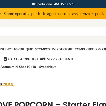
🚚
Spedizione GRATIS
da 59€
a!
Siamo operativi per tutto agosto: ordini, assistenza e spedi
INI SHOT 10+10
LIQUIDI SCOMPOSTI
MIX SERIES
KIT COMPLETI
POD MOD
CALCOLATORE LIQUIDI
SERVIZIO CLIENTI
 Aroma Mini Shot 10+10 – SvapoNext
OVE POPCORN – Starter Fla