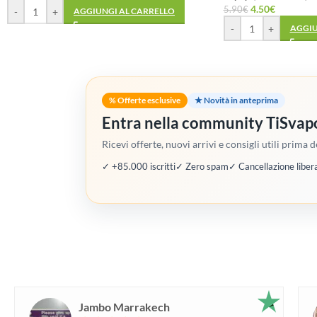
4.50
€
5.90
€
-
+
AGGIUNGI AL CARRELLO
-
+
AGGIU
% Offerte esclusive
★ Novità in anteprima
Entra nella community TiSvap
Ricevi offerte, nuovi arrivi e consigli utili prima de
✓ +85.000 iscritti
✓ Zero spam
✓ Cancellazione liber
Jambo Marrakech