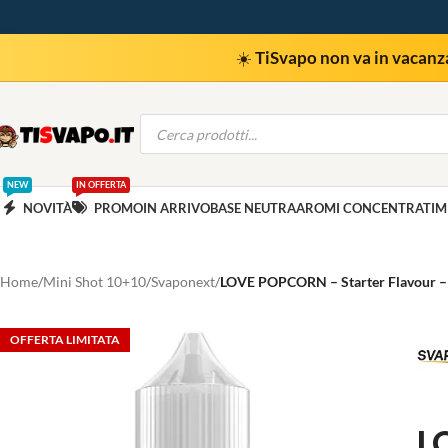
☀️
TiSvapo non va in vacanz
NEW
IN OFFERTA
NOVITÀ
PROMO
IN ARRIVO
BASE NEUTRA
AROMI CONCENTRATI
M
Home
Mini Shot 10+10
Svaponext
LOVE POPCORN – Starter Flavour –
OFFERTA LIMITATA
L