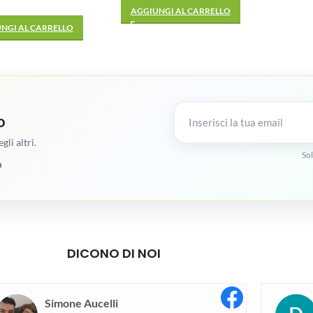
AGGIUNGI AL CARRELLO
NGI AL CARRELLO
o
gli altri.
Sol
a
DICONO DI NOI
Simone Aucelli