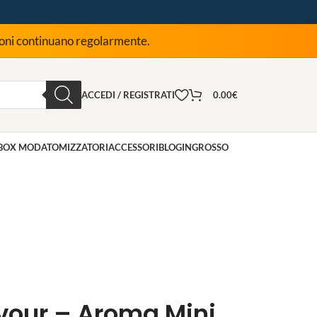
zioni continuano regolarmente.
ACCEDI / REGISTRATI
0.00
€
BOX MOD
ATOMIZZATORI
ACCESSORI
BLOG
INGROSSO
vour – Aroma Mini