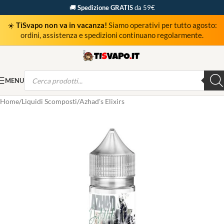
🚚
Spedizione GRATIS
da 59€
☀️
TiSvapo non va in vacanza!
Siamo operativi per tutto agosto:
ordini, assistenza e spedizioni continuano regolarmente.
MENU
Home
Liquidi Scomposti
Azhad's Elixirs