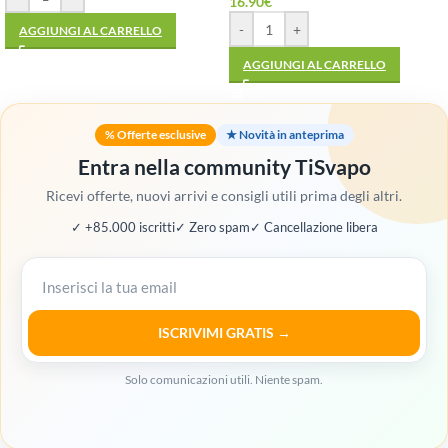
16.90
€
-
+
AGGIUNGI AL CARRELLO
AGGIUNGI AL CARRELLO
% Offerte esclusive
★ Novità in anteprima
Entra nella community TiSvapo
Ricevi offerte, nuovi arrivi e consigli utili prima degli altri.
✓ +85.000 iscritti
✓ Zero spam
✓ Cancellazione libera
ISCRIVIMI GRATIS →
Solo comunicazioni utili. Niente spam.