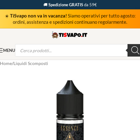
🚚
Spedizione GRATIS
da 59€
☀️
TiSvapo non va in vacanza!
Siamo operativi per tutto agosto:
ordini, assistenza e spedizioni continuano regolarmente.
MENU
Home
Liquidi Scomposti