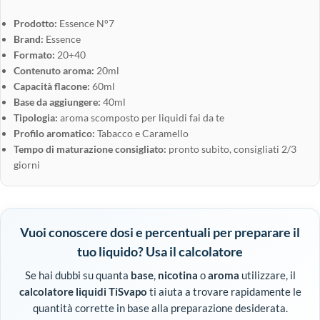
Prodotto:
Essence N°7
Brand:
Essence
Formato:
20+40
Contenuto aroma:
20ml
Capacità flacone:
60ml
Base da aggiungere:
40ml
Tipologia:
aroma scomposto per liquidi fai da te
Profilo aromatico:
Tabacco e Caramello
Tempo di maturazione consigliato:
pronto subito, consigliati 2/3
giorni
Vuoi conoscere dosi e percentuali per preparare il
tuo liquido? Usa il calcolatore
Se hai dubbi su quanta
base
,
nicotina
o
aroma
utilizzare, il
calcolatore liquidi TiSvapo
ti aiuta a trovare rapidamente le
quantità corrette in base alla preparazione desiderata.