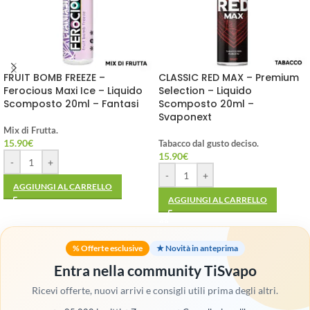
FRUIT BOMB FREEZE –
CLASSIC RED MAX – Premium
Ferocious Maxi Ice – Liquido
Selection – Liquido
Scomposto 20ml – Fantasi
Scomposto 20ml –
Svaponext
Mix di Frutta.
15.90
€
Tabacco dal gusto deciso.
15.90
€
-
+
-
+
AGGIUNGI AL CARRELLO
AGGIUNGI AL CARRELLO
% Offerte esclusive
★ Novità in anteprima
Entra nella community TiSvapo
Ricevi offerte, nuovi arrivi e consigli utili prima degli altri.