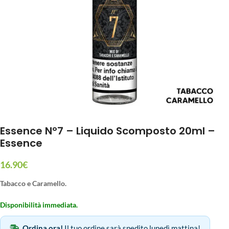
Essence N°7 – Liquido Scomposto 20ml –
Essence
16.90
€
Tabacco e Caramello.
Disponibilità immediata.
Ordina ora!
Il tuo ordine sarà spedito lunedì mattina!