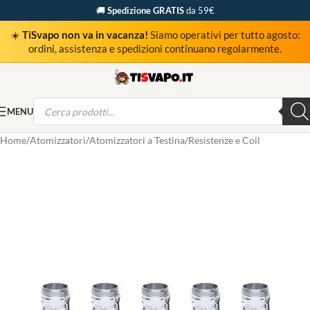
🚚
Spedizione GRATIS
da 59€
☀️
TiSvapo non va in vacanza!
Siamo operativi per tutto agosto:
ordini, assistenza e spedizioni continuano regolarmente.
MENU
Home
Atomizzatori
Atomizzatori a Testina
Resistenze e Coil