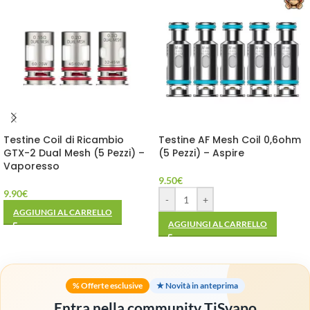
Testine Coil di Ricambio
Testine AF Mesh Coil 0,6ohm
GTX-2 Dual Mesh (5 Pezzi) –
(5 Pezzi) – Aspire
Vaporesso
9.50
€
9.90
€
-
+
AGGIUNGI AL CARRELLO
AGGIUNGI AL CARRELLO
% Offerte esclusive
★ Novità in anteprima
Entra nella community TiSvapo